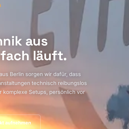
4
nik aus
nfach läuft.
aus Berlin sorgen wir dafür, dass
nstaltungen technisch reibungslos
 komplexe Setups, persönlich vor
kt aufnehmen