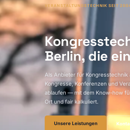
VERANSTALTUNGSTECHNIK SEIT 200
Kongresstech
Berlin, die ei
Als Anbieter für Kongresstechnik 
Kongresse, Konferenzen und Vera
ablaufen — mit dem Know-how für
Ort und fair kalkuliert.
Unsere Leistungen
Konta