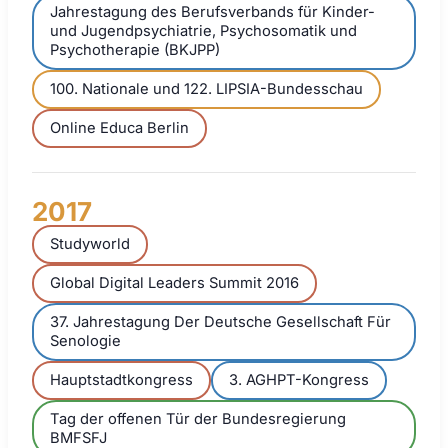
Jahrestagung des Berufsverbands für Kinder-
und Jugendpsychiatrie, Psychosomatik und
Psychotherapie (BKJPP)
100. Nationale und 122. LIPSIA-Bundesschau
Online Educa Berlin
2017
Studyworld
Global Digital Leaders Summit 2016
37. Jahrestagung Der Deutsche Gesellschaft Für
Senologie
Hauptstadtkongress
3. AGHPT-Kongress
Tag der offenen Tür der Bundesregierung
BMFSFJ