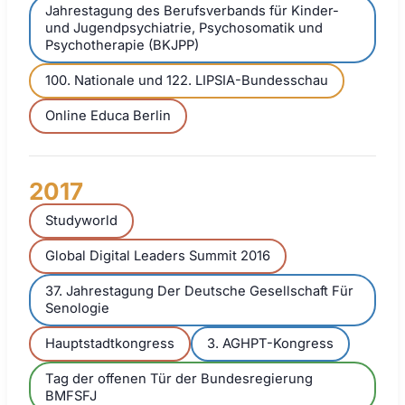
Jahrestagung des Berufsverbands für Kinder-
und Jugendpsychiatrie, Psychosomatik und
Psychotherapie (BKJPP)
100. Nationale und 122. LIPSIA-Bundesschau
Online Educa Berlin
2017
Studyworld
Global Digital Leaders Summit 2016
37. Jahrestagung Der Deutsche Gesellschaft Für
Senologie
Hauptstadtkongress
3. AGHPT-Kongress
Tag der offenen Tür der Bundesregierung
BMFSFJ