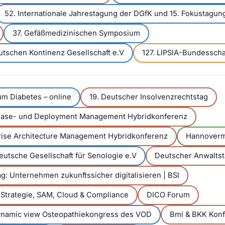
52. Internationale Jahrestagung der DGfK und 15. Fokustag
37. Gefäßmedizinischen Symposium
tschen Kontinenz Gesellschaft e.V
127. LIPSIA-Bundessch
m Diabetes – online
19. Deutscher Insolvenzrechtstag
lease- und Deployment Management Hybridkonferenz
prise Architecture Management Hybridkonferenz
Hannover
eutsche Gesellschaft für Senologie e.V
Deutscher Anwalts
g: Unternehmen zukunftssicher digitalisieren | BSI
 Strategie, SAM, Cloud & Compliance
DICO Forum
dynamic view Osteopathiekongress des VOD
Bmi & BKK Konf