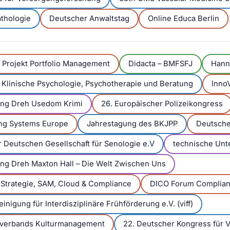
thologie
Deutscher Anwaltstag
Online Educa Berlin
Projekt Portfolio Management
Didacta – BMFSFJ
Hann
Klinische Psychologie, Psychotherapie und Beratung
Inno
ung Dreh Usedom Krimi
26. Europäischer Polizeikongress
ing Systems Europe
Jahrestagung des BKJPP
Deutsche
 Deutschen Gesellschaft für Senologie e.V
technische Unt
ng Dreh Maxton Hall – Die Welt Zwischen Uns
 Strategie, SAM, Cloud & Compliance
DICO Forum Complia
nigung für Interdisziplinäre Frühförderung e.V. (viff)
hverbands Kulturmanagement
22. Deutscher Kongress für 