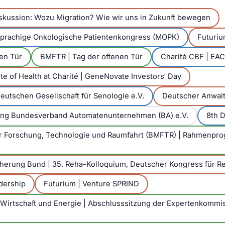
skussion: Wozu Migration? Wie wir uns in Zukunft bewegen
sprachige Onkologische Patientenkongress (MOPK)
Futuri
en Tür
BMFTR | Tag der offenen Tür
Charité CBF | EA
tute of Health at Charité | GeneNovate Investors‘ Day
eutschen Gesellschaft für Senologie e.V.
Deutscher Anwal
ng Bundesverband Automatenunternehmen (BA) e.V.
8th 
r Forschung, Technologie und Raumfahrt (BMFTR) | Rahmenpr
erung Bund | 35. Reha-Kolloquium, Deutscher Kongress für Re
dership
Futurium | Venture SPRIND
 Wirtschaft und Energie | Abschlusssitzung der Expertenkommi