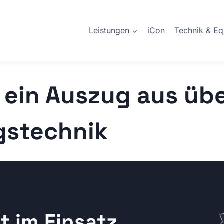
Leistungen
iCon
Technik & E
 ein Auszug aus üb
gstechnik
 im Einsatz.