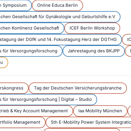
en Symposium
Online Educa Berlin
chen Gesellschaft für Gynäkologie und Geburtshilfe e.V
chen Kontinenz Gesellschaft
ICEF Berlin Workshop
restagung der DGfK und 14. Fokustagung Herz der DGTHG
I
s für Versorgungsforschung
Jahrestagung des BKJPP
au
hrskongress
Tag der Deutschen Versicherungsbranche
 für Versorgungsforschung | Digital – Studio
rtrieb & Key Account Management
Iaa Mobility München
ortfolio Management
5th E-Mobility Power System Integrat