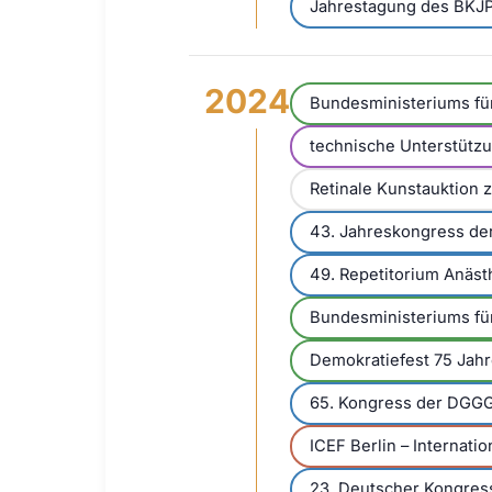
Jahrestagung des BKJ
2024
Bundesministeriums fü
technische Unterstütz
Retinale Kunstauktion z
43. Jahreskongress der
49. Repetitorium Anäst
Bundesministeriums fü
Demokratiefest 75 Jah
65. Kongress der DGG
ICEF Berlin – Internati
23. Deutscher Kongres