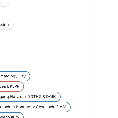
als
ssion
eumatology Day
 des BKJPP
tagung Herz der DGTHG & DGfK
utschen Kontinenz Gesellschaft e.V
Symposium