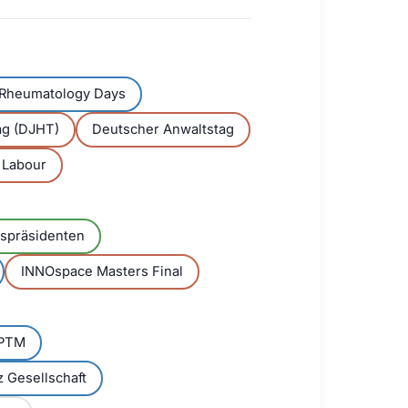
l Rheumatology Days
ag (DJHT)
Deutscher Anwaltstag
 Labour
spräsidenten
INNOspace Masters Final
GPTM
 Gesellschaft