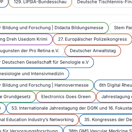
PP
129. LIPSIA-Bundesschau
Deutsche Tischtennis-Fin
r Bildung und Forschung | Didacta Bildungsmesse
Stem Pa
ung Dreh Usedom Krimi
27. Europäischer Polizeikongress
ugunsten der Pro Retina e.V.
Deutscher Anwaltstag
 Deutschen Gesellschaft für Senologie e.V
hesiologie und Intensivmedizin
r Bildung und Forschung | Hannovermesse
6th Digital Rh
re Grundgesetz
Electronics Goes Green
Jahrestagung
G
53. Internationale Jahrestagung der DGfK und 16. Fokus
onal Education Industry’s Networking
35. Kongresses der De
s für Versorgungsforschung
38th GMS Vascular Medicine 