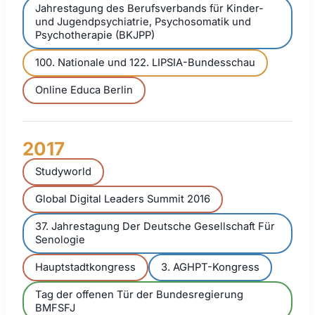
Jahrestagung des Berufsverbands für Kinder-
und Jugendpsychiatrie, Psychosomatik und
Psychotherapie (BKJPP)
100. Nationale und 122. LIPSIA-Bundesschau
Online Educa Berlin
2017
Studyworld
Global Digital Leaders Summit 2016
37. Jahrestagung Der Deutsche Gesellschaft Für
Senologie
Hauptstadtkongress
3. AGHPT-Kongress
Tag der offenen Tür der Bundesregierung
BMFSFJ